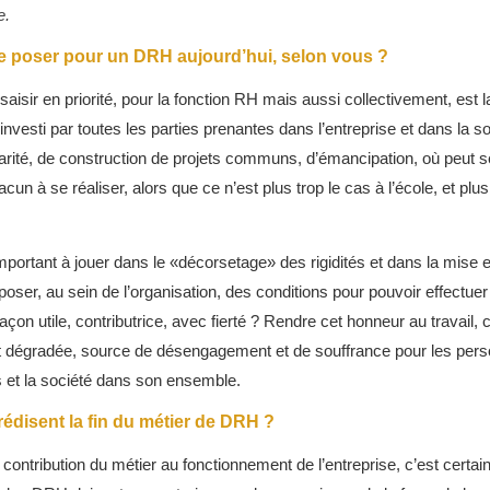
e.
e poser pour un DRH aujourd’hui, selon vous ?
saisir en priorité, pour la fonction RH mais aussi collectivement, est la
vesti par toutes les parties prenantes dans l’entreprise et dans la soci
idarité, de construction de projets communs, d’émancipation, où peut se
un à se réaliser, alors que ce n’est plus trop le cas à l’école, et p
portant à jouer dans le «décorsetage» des rigidités et dans la mise e
poser, au sein de l’organisation, des conditions pour pouvoir effectuer
 façon utile, contributrice, avec fierté ? Rendre cet honneur au travail
ent dégradée, source de désengagement et de souffrance pour les pe
ns et la société dans son ensemble.
édisent la fin du métier de DRH ?
a contribution du métier au fonctionnement de l’entreprise, c’est certain.