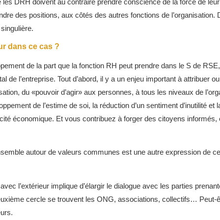
es DRH doivent au contraire prendre conscience de la force de leur f
dre des positions, aux côtés des autres fonctions de l’organisation. Da
 singulière.
ur dans ce cas ?
pement de la part que la fonction RH peut prendre dans le S de RSE, c
l de l’entreprise. Tout d’abord, il y a un enjeu important à attribuer ou 
sation, du «pouvoir d’agir» aux personnes, à tous les niveaux de l’org
loppement de l’estime de soi, la réduction d’un sentiment d’inutilité et l
fficacité économique. Et vous contribuez à forger des citoyens informés
 ensemble autour de valeurs communes est une autre expression de ce
e avec l’extérieur implique d’élargir le dialogue avec les parties prena
deuxième cercle se trouvent les ONG, associations, collectifs… Peut-êt
urs.