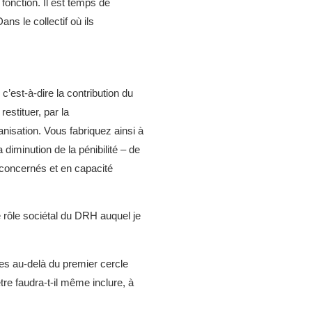
onction. Il est temps de
ns le collectif où ils
’est-à-dire la contribution du
restituer, par la
anisation. Vous fabriquez ainsi à
a diminution de la pénibilité – de
, concernés et en capacité
 rôle sociétal du DRH auquel je
ntes au-delà du premier cercle
re faudra-t-il même inclure, à