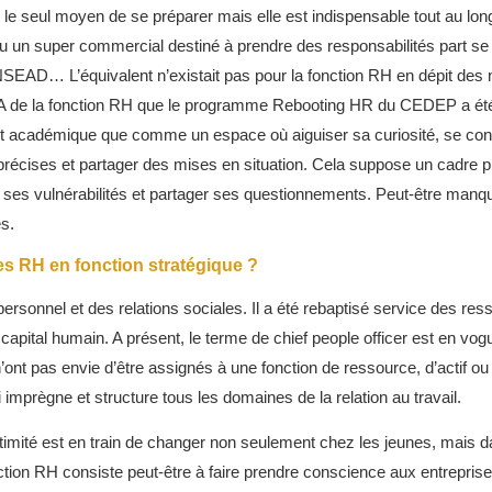
 le seul moyen de se préparer mais elle est indispensable tout au long
ou un super commercial destiné à prendre des responsabilités part s
NSEAD… L’équivalent n’existait pas pour la fonction RH en dépit de
BA de la fonction RH que le programme Rebooting HR du CEDEP a été c
cadémique que comme un espace où aiguiser sa curiosité, se confr
récises et partager des mises en situation. Cela suppose un cadre pr
 ses vulnérabilités et partager ses questionnements. Peut-être manq
s.
les RH en fonction stratégique ?
personnel et des relations sociales. Il a été rebaptisé service des re
capital humain. A présent, le terme de chief people officer est en vog
 n’ont pas envie d’être assignés à une fonction de ressource, d’actif 
ui imprègne et structure tous les domaines de la relation au travail.
légitimité est en train de changer non seulement chez les jeunes, mais d
ction RH consiste peut-être à faire prendre conscience aux entreprise