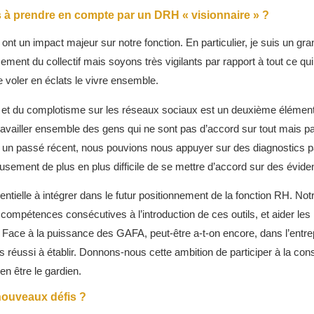
s à prendre en compte par un DRH « visionnaire » ?
nt un impact majeur sur notre fonction. En particulier, je suis un gra
ssement du collectif mais soyons très vigilants par rapport à tout ce qu
e voler en éclats le vivre ensemble.
et du complotisme sur les réseaux sociaux est un deuxième élément t
travailler ensemble des gens qui ne sont pas d’accord sur tout mais pa
à un passé récent, nous pouvions nous appuyer sur des diagnostics p
usement de plus en plus difficile de se mettre d’accord sur des éviden
entielle à intégrer dans le futur positionnement de la fonction RH. Notr
ompétences consécutives à l’introduction de ces outils, et aider les m
on. Face à la puissance des GAFA, peut-être a-t-on encore, dans l’entr
s réussi à établir. Donnons-nous cette ambition de participer à la cons
 en être le gardien.
ouveaux défis ?